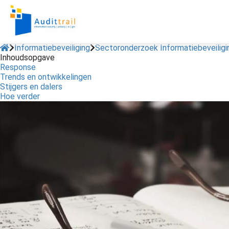
Informatiebeveiliging
Sectoronderzoek Informatiebeveilig
Inhoudsopgave
Response
Trends en ontwikkelingen
Stijgers en dalers
Hoe verder