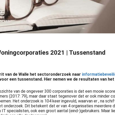
Woningcorporaties 2021 | Tussenstand
rrit van de Walle het sectoronderzoek naar
informatiebeveil
jd voor een tussenstand. Hier nemen we de resultaten van het
chte van de ongeveer 300 corporaties is dat een mooie score, 
mers (2017: 79), maar daar staat tegenover dat er ook minder c
emen. Het onderzoek is 104 keer ingevuld, waarvan er , na schif
Informatie is één van de belangrijkste bedrijfsmiddelen van een organisatie. Toegankelijke en betrouwbare informatie is essentieel. De bescherming van waardevolle informatie is hetgeen waar het uiteindelijk om gaat...
het onderzoek. Dit betekent dat er van 4 organisaties meerde
 IT specialisten, ook een groot aantal (eind-)gebruikers. Maar 