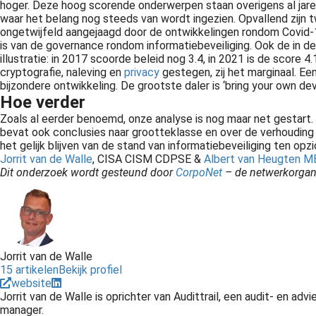
hoger. Deze hoog scorende onderwerpen staan overigens al jaren
waar het belang nog steeds van wordt ingezien. Opvallend zijn 
ongetwijfeld aangejaagd door de ontwikkelingen rondom Covid-19
is van de governance rondom informatiebeveiliging. Ook de in 
illustratie: in 2017 scoorde beleid nog 3.4, in 2021 is de scor
cryptografie, naleving en
privacy
gestegen, zij het marginaal. Ee
bijzondere ontwikkeling. De grootste daler is ‘bring your own de
Hoe verder
Zoals al eerder benoemd, onze analyse is nog maar net gestart. 
bevat ook conclusies naar grootteklasse en over de verhoudin
het gelijk blijven van de stand van informatiebeveiliging ten o
Privacy is het recht om bepaalde zaken privé te houden. En die zaken moet je beschermen. Gegevensbescherming helpt burgers en organisaties met het buiten de deur houden van ongewenste criminelen, de overheid en andere..
Jorrit van de Walle
, CISA CISM CDPSE &
Albert van Heugten MB
Dit onderzoek wordt gesteund door
CorpoNet
– de netwerkorgani
Ook op andere compliance vraagstukken kunnen wij je organisatie helpen om in control te komen, zij
Jorrit van de Walle
15 artikelen
Bekijk profiel
website
Jorrit van de Walle is oprichter van Audittrail, een audit- en ad
manager.