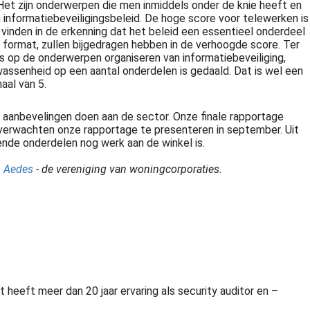
Het zijn onderwerpen die men inmiddels onder de knie heeft en
informatiebeveiligingsbeleid. De hoge score voor telewerken is
vinden in de erkenning dat het beleid een essentieel onderdeel
format, zullen bijgedragen hebben in de verhoogde score. Ter
es op de onderwerpen organiseren van informatiebeveiliging,
lwassenheid op een aantal onderdelen is gedaald. Dat is wel een
aal van 5.
ig? Neem contact met ons op!
n aanbevelingen doen aan de sector. Onze finale rapportage
j verwachten onze rapportage te presenteren in september. Uit
lende onderdelen nog werk aan de winkel is.
n
Aedes
- de vereniging van woningcorporaties.
it heeft meer dan 20 jaar ervaring als security auditor en –