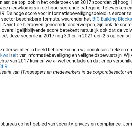
 aan de top, ook in het onderzoek van 2017 scoorden zij hoog. 
twee nieuwkomers in de hoog scorende categorie: telewerken en 
. De hoge score voor informatiebeveiligingsbeleid is eerder te 
de sector beschikbare formats, waaronder het
BIC Building Blocks
e 4.1. Naast de hierboven genoemde onderwerpen, zijn ook de scor
n overall gelijkblijvende score betekent natuurlijk ook dat de vo
vice’, deze scoorde in 2017 nog 3.3 en in 2021 een 2.5 op een sch
Audittrail is een audit- en adviesbureau. Expert in privacy en informatiebeveiliging compliance en awareness, kwaliteit- en risicomanagement. Advies nod
Zodra wij alles in beeld hebben kunnen wij conclusies trekken e
g
kwaliteit
van informatiebeveiliging en veiligheidsbewustzijn. Wi
pzichte van 2017 kunnen we al wel concluderen dat er op verschil
I RI
satie van IT-managers en medewerkers in de corporatiesector e
n en blijven. Denk hierbij aan Audits, Kwaliteit, Risicomanagement, Procesmanagement en compliance.
viesbureau op het gebied van security, privacy en compliance. Jorr