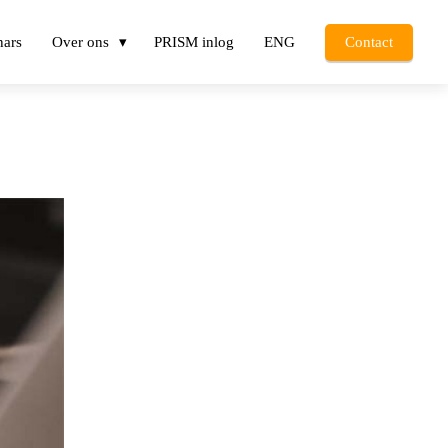
nars
Over ons
PRISM inlog
ENG
Contact