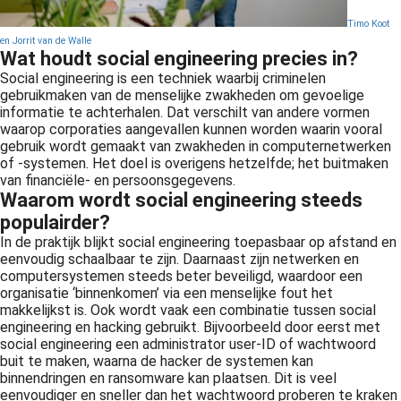
Timo Koot
en Jorrit van de Walle
Wat houdt social engineering precies in?
Social engineering is een techniek waarbij criminelen
gebruikmaken van de menselijke zwakheden om gevoelige
informatie te achterhalen. Dat verschilt van andere vormen
waarop corporaties aangevallen kunnen worden waarin vooral
gebruik wordt gemaakt van zwakheden in computernetwerken
of -systemen. Het doel is overigens hetzelfde; het buitmaken
van financiële- en persoonsgegevens.
Waarom wordt social engineering steeds
populairder?
In de praktijk blijkt social engineering toepasbaar op afstand en
eenvoudig schaalbaar te zijn. Daarnaast zijn netwerken en
computersystemen steeds beter beveiligd, waardoor een
organisatie ‘binnenkomen’ via een menselijke fout het
makkelijkst is. Ook wordt vaak een combinatie tussen social
engineering en hacking gebruikt. Bijvoorbeeld door eerst met
social engineering een administrator user-ID of wachtwoord
buit te maken, waarna de hacker de systemen kan
binnendringen en ransomware kan plaatsen. Dit is veel
eenvoudiger en sneller dan het wachtwoord proberen te kraken