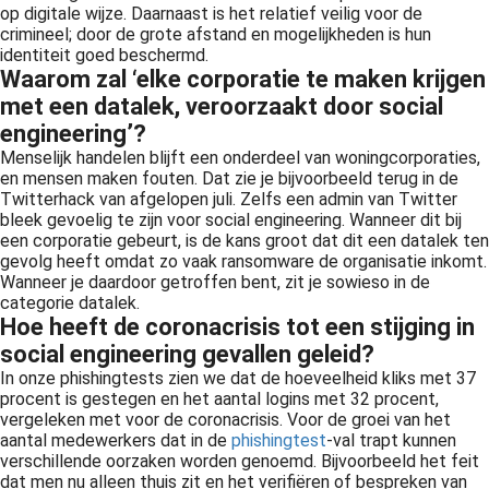
op digitale wijze. Daarnaast is het relatief veilig voor de
crimineel; door de grote afstand en mogelijkheden is hun
identiteit goed beschermd.
Waarom zal ‘elke corporatie te maken krijgen
met een datalek, veroorzaakt door social
engineering’?
Menselijk handelen blijft een onderdeel van woningcorporaties,
en mensen maken fouten. Dat zie je bijvoorbeeld terug in de
Twitterhack van afgelopen juli. Zelfs een admin van Twitter
bleek gevoelig te zijn voor social engineering. Wanneer dit bij
een corporatie gebeurt, is de kans groot dat dit een datalek ten
gevolg heeft omdat zo vaak ransomware de organisatie inkomt.
Wanneer je daardoor getroffen bent, zit je sowieso in de
categorie datalek.
Hoe heeft de coronacrisis tot een stijging in
social engineering gevallen geleid?
In onze phishingtests zien we dat de hoeveelheid kliks met 37
procent is gestegen en het aantal logins met 32 procent,
vergeleken met voor de coronacrisis. Voor de groei van het
aantal medewerkers dat in de
phishingtest
-val trapt kunnen
verschillende oorzaken worden genoemd. Bijvoorbeeld het feit
dat men nu alleen thuis zit en het verifiëren of bespreken van