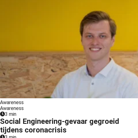
Awareness
Awareness
3 min
Social Engineering-gevaar gegroeid
tijdens coronacrisis
3 min