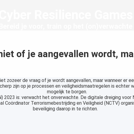
Cyber Resilience Games
Bereid je voor, train op het (on)verwachte
niet of je aangevallen wordt, 
 niet zozeer de vraag of je wordt aangevallen, maar wanneer er e
cherp zijn op je processen en veiligheidsmaatregelen is echter w
mogelijk te borgen.
2023 is: verwacht het onverwachte. De digitale dreiging voor 
l Coördinator Terrorismebestrijding en Veiligheid (NCTV) orga
beveiliging daarop in te richten.