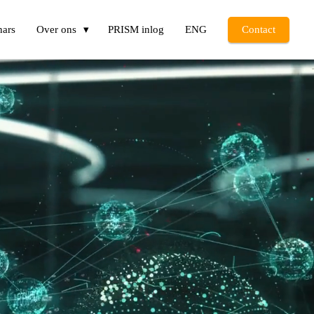
nars
Over ons
PRISM inlog
ENG
Contact