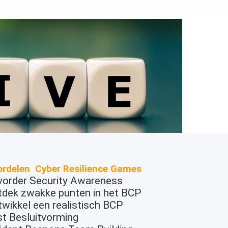
rdelen Cyber Resilience Games
vorder Security Awareness
tdek zwakke punten in het BCP
wikkel een realistisch BCP
t Besluitvorming