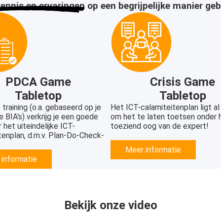
kennis en ervaringen
op een begrijpelijke manier ge
PDCA Game
Crisis Game
Tabletop
Tabletop
training (o.a. gebaseerd op je
Het ICT-calamiteitenplan ligt al k
 BIA's) verkrijg je een goede
om het te laten toetsen onder 
 het uiteindelijke ICT-
toeziend oog van de expert!
tenplan, d.m.v. Plan-Do-Check-
Meer informatie
informatie
Bekijk onze video