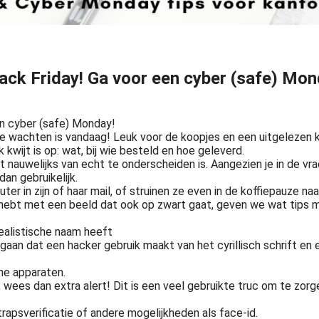
Black Friday! Ga voor een cyber (safe) Mo
en cyber (safe) Monday!
t te wachten is vandaag! Leuk voor de koopjes en een uitgelezen
kwijt is op: wat, bij wie besteld en hoe geleverd.
wat nauwelijks van echt te onderscheiden is. Aangezien je in de v
an gebruikelijk.
puter in zijn of haar mail, of struinen ze even in de koffiepauze 
mpen hebt met een beeld dat ook op zwart gaat, geven we wat tips
realistische naam heeft
aan dat een hacker gebruik maakt van het cyrillisch schrift en ee
ne apparaten.
wees dan extra alert! Dit is een veel gebruikte truc om te zorge
psverificatie of andere mogelijkheden als face-id.