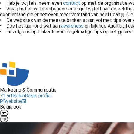
•
Heb je twijfels, neem even
contact
op met de organisatie waa
•
Vraag het je systeembeheerder als je twijfelt aan de echthei
door iemand die er net even meer verstand van heeft dan jij. (Je 
•
De websites van de meeste banken staan vol met tips over 
•
Doe het jaar rond wat aan
awareness
en kijk hoe Audittrail 
•
En volg ons op LinkedIn voor regelmatige tips op het gebied
Contact met Audittrail? Dat kan! Via email, telefoon, persoonlijk, Linkedin, postduif of website kun je bij ons terecht voor vragen over privacy, informatiebeveiliging, awareness, GRC en kwaliteit. Neem nu contact met..
Awareness is het creëren van bewustwording. Het bewustmaken van medewerkers, is een belangrijk onderdeel van informatiebeveiliging. Eén van de zwakste schakels in informatiebeveiliging is de mens! Maak uw medewerkers..
Informatie is één van de belangrijkste bedrijfsmiddelen van een organisatie. Toegankelijke en betrouwbare informatie is essentieel. De bescherming van waardevolle informatie is hetgeen waar het uiteindelijk om 
Marketing & Communicatie
71 artikelen
Bekijk profiel
website
Bekijk ook