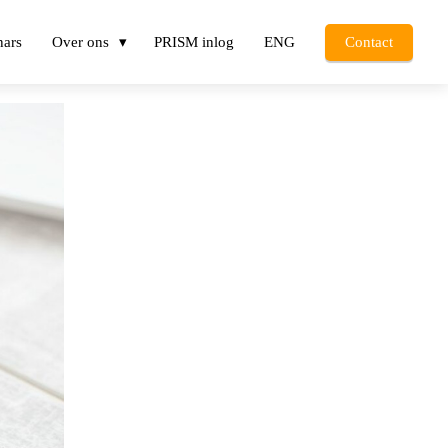
nars
Over ons
PRISM inlog
ENG
Contact