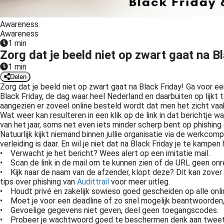
Awareness
Awareness
1 min
Zorg dat je beeld niet op zwart gaat na 
1 min
Delen
Zorg dat je beeld niet op zwart gaat na Black Friday! Ga voor e
Black Friday, de dag waar heel Nederland en daarbuiten op lijk
aangezien er zoveel online besteld wordt dat men het zicht vaak 
Wat weer kan resulteren in een klik op de link in dat berichtje 
van het jaar, soms net even iets minder scherp bent op phishing d
Natuurlijk kijkt niemand binnen jullie organisatie via de werkcom
verleiding is daar. En wil je niet dat na Black Friday je te ka
•
Verwacht je het bericht? Wees alert op een imitatie mail.
•
Scan de link in de mail om te kunnen zien of de URL geen on
•
Kijk naar de naam van de afzender, klopt deze? Dit kan zover g
tips over phishing van
Audittrail
voor meer uitleg.
•
Houdt privé en zakelijk sowieso goed gescheiden op alle onli
•
Moet je voor een deadline of zo snel mogelijk beantwoorden, 
•
Gevoelige gegevens niet geven, deel geen toegangscodes.
•
Probeer je wachtwoord goed te beschermen denk aan tweetra
Audittrail is een audit- en adviesbureau. Expert in privacy en informatiebeveiliging compliance en awareness, kwaliteit- en risicomanagement. Advies nodig? Neem contact met ons op!