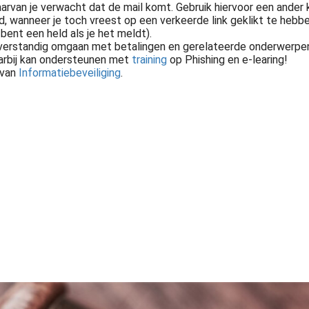
rvan je verwacht dat de mail komt. Gebruik hiervoor een ander k
d, wanneer je toch vreest op een verkeerde link geklikt te hebbe
bent een held als je het meldt).
verstandig omgaan met betalingen en gerelateerde onderwerpe
daarbij kan ondersteunen met
training
op Phishing en e-learing!
 van
Informatiebeveiliging
.
Versterk je organisatie met de trainingen en workshops van Audittrail. Van AVG en NIS2 tot AI en awareness voor o.a. HR, overheden en corporaties.
gaat...