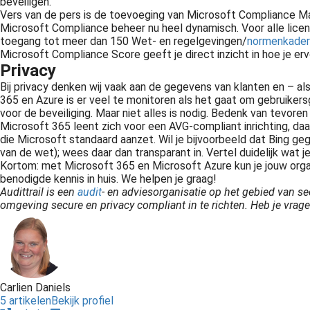
beveiligen.
Vers van de pers is de toevoeging van Microsoft Compliance Ma
Microsoft Compliance beheer nu heel dynamisch. Voor alle licenti
Informatie is één van de belangrijkste bedrijfsmiddelen van een organisatie. Toegankelijke en betrouwbare informatie is essentieel. De bescherming van waardevolle informatie is hetgeen waar het uiteindelijk om gaat...
toegang tot meer dan 150 Wet- en regelgevingen/
normenkader
Microsoft Compliance Score geeft je direct inzicht in hoe je erv
Privacy
Bij privacy denken wij vaak aan de gegevens van klanten en – al
365 en Azure is er veel te monitoren als het gaat om gebruikersg
voor de beveiliging. Maar niet alles is nodig. Bedenk van tevore
Microsoft 365 leent zich voor een AVG-compliant inrichting, daa
die Microsoft standaard aanzet. Wil je bijvoorbeeld dat Bing g
van de wet); wees daar dan transparant in. Vertel duidelijk wat 
Kortom: met Microsoft 365 en Microsoft Azure kun je jouw organ
benodigde kennis in huis. We helpen je graag!
Audittrail is een
audit
- en adviesorganisatie op het gebied van se
omgeving secure en privacy compliant in te richten. Heb je vrage
p andere compliance vraagstukken kunnen wij je organisatie helpen om in control te komen, zijn en blijven. Denk hierbij aan Audits, Kwaliteit, Risicomanagement, Procesmanagement en compliance.
Carlien Daniels
5 artikelen
Bekijk profiel