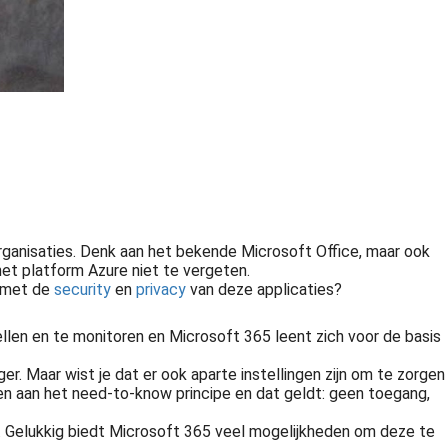
rganisaties. Denk aan het bekende Microsoft Office, maar ook
et platform Azure niet te vergeten.
u met de
security
en
privacy
van deze applicaties?
ellen en te monitoren en Microsoft 365 leent zich voor de basis
r. Maar wist je dat er ook aparte instellingen zijn om te zorgen
den aan het need-to-know principe en dat geldt: geen toegang,
Privacy is het recht om bepaalde zaken privé te houden. En die zaken moet je beschermen. Gegevensbescherming helpt burgers en organisaties met het buiten de deur houden van ongewenste criminelen, de overheid en andere..
es. Gelukkig biedt Microsoft 365 veel mogelijkheden om deze te