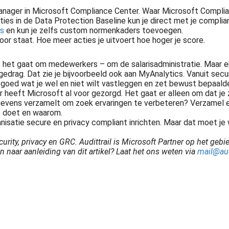
nager in Microsoft Compliance Center. Waar Microsoft Complianc
es in de Data Protection Baseline kun je direct met je complianc
s
en kun je zelfs custom normenkaders toevoegen.
oor staat. Hoe meer acties je uitvoert hoe hoger je score.
s het gaat om medewerkers – om de salarisadministratie. Maar er
edrag. Dat zie je bijvoorbeeld ook aan MyAnalytics. Vanuit secur
n goed wat je wel en niet wilt vastleggen en zet bewust bepaalde
r heeft Microsoft al voor gezorgd. Het gaat er alleen om dat je 
egevens verzamelt om zoek ervaringen te verbeteren? Verzamel en
je doet en waarom.
isatie secure en privacy compliant inrichten. Maar dat moet je 
curity, privacy en GRC. Audittrail is Microsoft Partner op het ge
n naar aanleiding van dit artikel? Laat het ons weten via
mail@audi