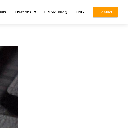
nars
Over ons
PRISM inlog
ENG
Contact