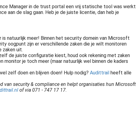
e Manager in de trust portal een vrij statische tool was werkt
e aan de slag gaan. Heb je de juiste licentie, dan heb je
 is natuurlijk meer! Binnen het security domein van Microsoft
ity oogpunt zijn er verschillende zaken die je wilt monitoren
 zaken uit.
zelf de juiste configuratie kiest, houd ook rekening met zaken
 monitor je toch meer (maar natuurlijk wel binnen de kaders
wel zelf doen en blijven doen! Hulp nodig?
Audittrail
heeft alle
bied van security & compliance en helpt organisaties hun Microsoft
ttrail.nl
of via 071 - 747 17 17.
Audittrail is een audit- en adviesbureau. Expert in privacy en informatiebeveiliging compliance en awareness, kwaliteit- en risicomanagement. Advies nodig? Neem contact met ons op!