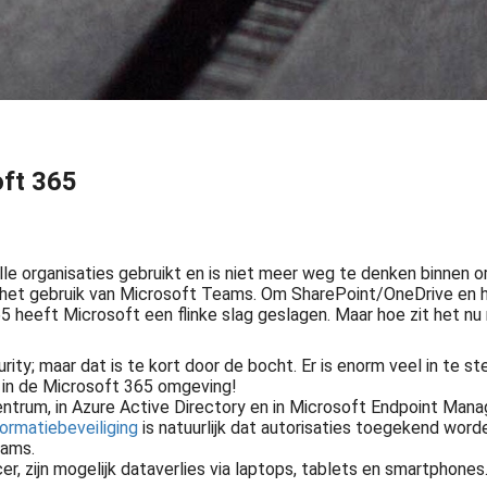
oft 365
e organisaties gebruikt en is niet meer weg te denken binnen o
 het gebruik van Microsoft Teams. Om SharePoint/OneDrive en h
 heeft Microsoft een flinke slag geslagen. Maar hoe zit het n
ty; maar dat is te kort door de bocht. Er is enorm veel in te st
n in de Microsoft 365 omgeving!
ntrum, in Azure Active Directory en in Microsoft Endpoint Manage
formatiebeveiliging
is natuurlijk dat autorisaties toegekend wor
Informatie is één van de belangrijkste bedrijfsmiddelen van een organisatie. Toegankelijke en betrouwbare informatie is essentieel. De bescherming van waardevolle informatie is hetgeen waar het uiteindelijk om gaat...
eams.
cer, zijn mogelijk dataverlies via laptops, tablets en smartphon