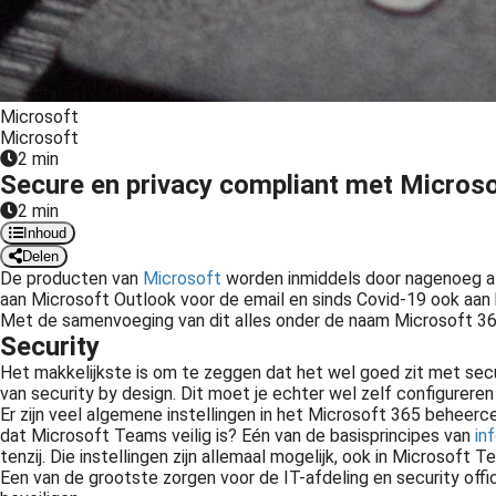
Microsoft
Microsoft
2 min
Secure en privacy compliant met Micros
2 min
Inhoud
Delen
De producten van
Microsoft
worden inmiddels door nagenoeg all
aan Microsoft Outlook voor de email en sinds Covid-19 ook aan
Met de samenvoeging van dit alles onder de naam Microsoft 365
Security
Het makkelijkste is om te zeggen dat het wel goed zit met securi
Microsoft producten zijn niet meer weg te denken uit de bedrijfsvoering van de meeste organisaties. Het begon met Outlook of Exchange en het..
van security by design. Dit moet je echter wel zelf configurere
Er zijn veel algemene instellingen in het Microsoft 365 beheerce
dat Microsoft Teams veilig is? Eén van de basisprincipes van
in
tenzij. Die instellingen zijn allemaal mogelijk, ook in Microsoft T
Een van de grootste zorgen voor de IT-afdeling en security offi