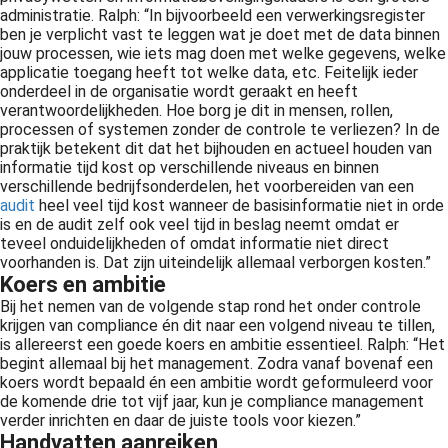
administratie. Ralph: “In bijvoorbeeld een verwerkingsregister
ben je verplicht vast te leggen wat je doet met de data binnen
jouw processen, wie iets mag doen met welke gegevens, welke
applicatie toegang heeft tot welke data, etc. Feitelijk ieder
onderdeel in de organisatie wordt geraakt en heeft
verantwoordelijkheden. Hoe borg je dit in mensen, rollen,
processen of systemen zonder de controle te verliezen? In de
praktijk betekent dit dat het bijhouden en actueel houden van
informatie tijd kost op verschillende niveaus en binnen
verschillende bedrijfsonderdelen, het voorbereiden van een
audit
heel veel tijd kost wanneer de basisinformatie niet in orde
is en de audit zelf ook veel tijd in beslag neemt omdat er
teveel onduidelijkheden of omdat informatie niet direct
voorhanden is. Dat zijn uiteindelijk allemaal verborgen kosten.”
Koers en ambitie
Bij het nemen van de volgende stap rond het onder controle
krijgen van compliance én dit naar een volgend niveau te tillen,
is allereerst een goede koers en ambitie essentieel. Ralph: “Het
begint allemaal bij het management. Zodra vanaf bovenaf een
koers wordt bepaald én een ambitie wordt geformuleerd voor
de komende drie tot vijf jaar, kun je compliance management
verder inrichten en daar de juiste tools voor kiezen.”
Handvatten aanreiken