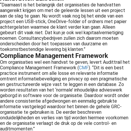
“Daarnaast is het belangrijk dat organisaties de handvatten
aangereikt krijgen om met de geleerde lessen uit een project
aan de slag te gaan. Nu wordt vaak nog bij het einde van een
project een USB-stick, OneDrive-folder of ordners met papier
achtergelaten waarmee de klant verder kan gaan. Alleen
gebeurt dit vaak niet. Dat kun je ook wel kapitaalvernietiging
noemen. Consultancybedrijven zullen zich daarom moeten
onderscheiden door het toepassen van duurzame en
toekomstbestendige levering bij klanten.”
Compliance Management Framework
Om organisaties wel een handvat te geven, levert Audittrail het
Compliance Management Framework (
CMF
). “Dit is een best
practice instrument om alle losse en relevante informatie
omtrent informatiebeveiliging en privacy op een pragmatische
en gestructureerde wijze vast te leggen in een database. Zo
worden resultaten van het ‘normale’ inhoudelijke advieswerk
geborgd in software voor de organisatie. Daardoor wordt onder
andere consistentie afgedwongen en eenmalig gebruikte
informatie vastgelegd waardoor het binnen de gehele GRC-
organisatie te gebruiken is. De eerder beschreven
onduidelijkheden en verlies van tijd worden hiermee voorkomen
en de organisatie verlaagt de druk op de vele control- en
auditmomenten.”