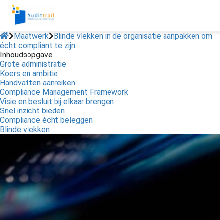
Maatwerk
Blinde vlekken in de organisatie aanpakken om
écht compliant te zijn
Inhoudsopgave
Grote administratie
Koers en ambitie
Handvatten aanreiken
Compliance Management Framework
Visie en besluit bij elkaar brengen
Snel inzicht bieden
Compliance écht beleggen
Blinde vlekken