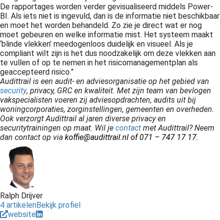
De rapportages worden verder gevisualiseerd middels Power-
BI. Als iets niet is ingevuld, dan is de informatie niet beschikbaar
en moet het worden behandeld. Zo zie je direct wat er nog
moet gebeuren en welke informatie mist. Het systeem maakt
‘blinde vlekken’ meedogenloos duidelijk en visueel. Als je
compliant wilt zijn is het dus noodzakelijk om deze vlekken aan
te vullen of op te nemen in het risicomanagementplan als
geaccepteerd risico.”
Audittrail is een audit- en adviesorganisatie op het gebied van
security
, privacy, GRC en kwaliteit. Met zijn team van bevlogen
vakspecialisten voeren zij adviesopdrachten, audits uit bij
woningcorporaties, zorginstellingen, gemeenten en overheden.
Ook verzorgt Audittrail al jaren diverse privacy en
securitytrainingen op maat. Wil je
contact
met Audittrail? Neem
dan contact op via
koffie@audittrail.nl
of 071 – 747 17 17.
Ralph Drijver
4 artikelen
Bekijk profiel
website