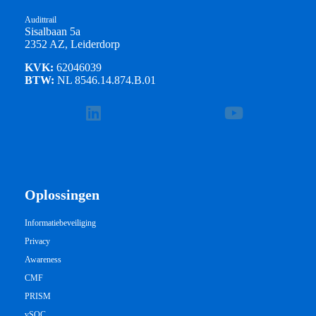
Audittrail
Sisalbaan 5a
2352 AZ, Leiderdorp
KVK:
62046039
BTW:
NL 8546.14.874.B.01
Oplossingen
Informatiebeveiliging
Privacy
Awareness
CMF
PRISM
vSOC