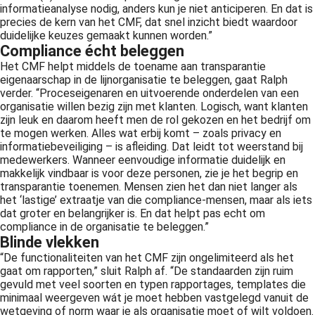
informatieanalyse nodig, anders kun je niet anticiperen. En dat is
precies de kern van het CMF, dat snel inzicht biedt waardoor
duidelijke keuzes gemaakt kunnen worden.”
Compliance écht beleggen
Het CMF helpt middels de toename aan transparantie
eigenaarschap in de lijnorganisatie te beleggen, gaat Ralph
verder. “Proceseigenaren en uitvoerende onderdelen van een
organisatie willen bezig zijn met klanten. Logisch, want klanten
zijn leuk en daarom heeft men de rol gekozen en het bedrijf om
te mogen werken. Alles wat erbij komt – zoals privacy en
informatiebeveiliging – is afleiding. Dat leidt tot weerstand bij
medewerkers. Wanneer eenvoudige informatie duidelijk en
makkelijk vindbaar is voor deze personen, zie je het begrip en
transparantie toenemen. Mensen zien het dan niet langer als
het ‘lastige’ extraatje van die compliance-mensen, maar als iets
dat groter en belangrijker is. En dat helpt pas echt om
compliance in de organisatie te beleggen.”
Blinde vlekken
“De functionaliteiten van het CMF zijn ongelimiteerd als het
gaat om rapporten,” sluit Ralph af. “De standaarden zijn ruim
gevuld met veel soorten en typen rapportages, templates die
minimaal weergeven wát je moet hebben vastgelegd vanuit de
wetgeving of norm waar je als organisatie moet of wilt voldoen.