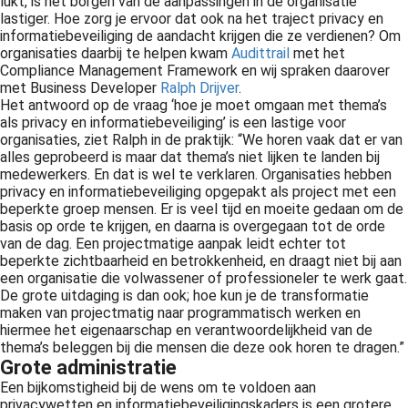
lukt, is het borgen van de aanpassingen in de organisatie
lastiger. Hoe zorg je ervoor dat ook na het traject privacy en
informatiebeveiliging de aandacht krijgen die ze verdienen? Om
organisaties daarbij te helpen kwam
Audittrail
met het
Compliance Management Framework en wij spraken daarover
met Business Developer
Ralph Drijver
.
Het antwoord op de vraag ‘hoe je moet omgaan met thema’s
als privacy en informatiebeveiliging’ is een lastige voor
organisaties, ziet Ralph in de praktijk: “We horen vaak dat er van
alles geprobeerd is maar dat thema’s niet lijken te landen bij
medewerkers. En dat is wel te verklaren. Organisaties hebben
privacy en informatiebeveiliging opgepakt als project met een
beperkte groep mensen. Er is veel tijd en moeite gedaan om de
basis op orde te krijgen, en daarna is overgegaan tot de orde
van de dag. Een projectmatige aanpak leidt echter tot
beperkte zichtbaarheid en betrokkenheid, en draagt niet bij aan
een organisatie die volwassener of professioneler te werk gaat.
De grote uitdaging is dan ook; hoe kun je de transformatie
maken van projectmatig naar programmatisch werken en
hiermee het eigenaarschap en verantwoordelijkheid van de
thema’s beleggen bij die mensen die deze ook horen te dragen.”
Grote administratie
Een bijkomstigheid bij de wens om te voldoen aan
privacywetten en informatiebeveiligingskaders is een grotere