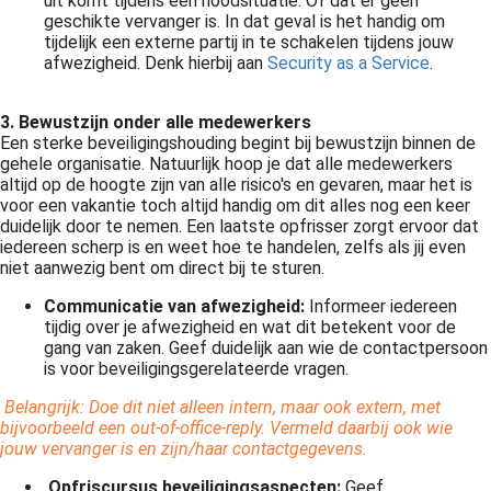
uit komt tijdens een noodsituatie. Of dat er geen
geschikte vervanger is. In dat geval is het handig om
tijdelijk een externe partij in te schakelen tijdens jouw
afwezigheid. Denk hierbij aan
Security as a Service
.
3. Bewustzijn onder alle medewerkers
Een sterke beveiligingshouding begint bij bewustzijn binnen de
gehele organisatie. Natuurlijk hoop je dat alle medewerkers
altijd op de hoogte zijn van alle risico's en gevaren, maar het is
voor een vakantie toch altijd handig om dit alles nog een keer
duidelijk door te nemen. Een laatste opfrisser zorgt ervoor dat
iedereen scherp is en weet hoe te handelen, zelfs als jij even
niet aanwezig bent om direct bij te sturen.
Communicatie van afwezigheid:
Informeer iedereen
tijdig over je afwezigheid en wat dit betekent voor de
gang van zaken. Geef duidelijk aan wie de contactpersoon
is voor beveiligingsgerelateerde vragen.
Belangrijk: Doe dit niet alleen intern, maar ook extern, met
bijvoorbeeld een out-of-office-reply. Vermeld daarbij ook wie
jouw vervanger is en zijn/haar contactgegevens.
Opfriscursus beveiligingsaspecten:
Geef