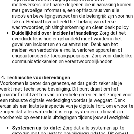
medewerkers, met name degenen die in aanraking komen
met gevoelige informatie, een opfriscursus van alle
risico's en beveiligingsaspecten die belangrijk zijn voor hun
taken. Herhaal bijvoorbeeld het belang van sterke
wachtwoorden, phishingherkenning en clean desk policy.
Duidelijkheid over incidentafhandeling:
Zorg dat het
overduidelijk is hoe er gehandeld moet worden in het
geval van incidenten en calamiteiten. Denk aan het
melden van verdachte e-mails, verloren apparaten of
ongeautoriseerde toegangspogingen. Zorg voor duidelijke
communicatiekanalen en verantwoordelijkheden.
4. Technische voorbereidingen
Voorkomen is beter dan genezen, en dat geldt zeker als je
werkt met technische beveiliging. Dit punt draait om het
proactief dichtzetten van potentiële gaten en het zorgen voor
een robuuste digitale verdediging voordat je weggaat. Denk
eraan als een laatste inspectie van je digitale fort, om ervoor te
zorgen dat alles waterdicht is en je systemen optimaal zijn
voorbereid op eventuele uitdagingen tijdens jouw afwezigheid.
Systemen up-to-date:
Zorg dat alle systemen up-to-
date zijn met de laatste beveiligingsupdates. Dit omvat