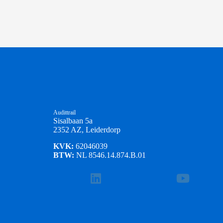
Audittrail
Sisalbaan 5a
2352 AZ, Leiderdorp
KVK:
62046039
BTW:
NL 8546.14.874.B.01