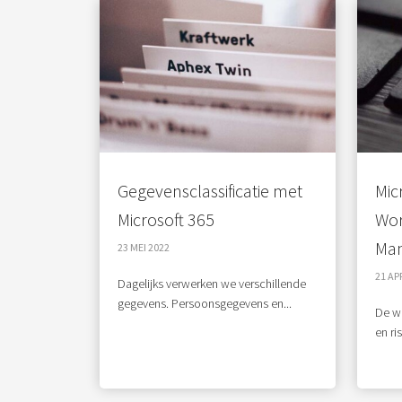
Gegevensclassificatie met
Mic
Microsoft 365
Wor
Ma
23 MEI 2022
21 AP
Dagelijks verwerken we verschillende
gegevens. Persoonsgegevens en...
De we
en ri