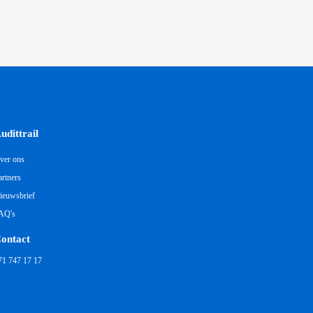
udittrail
ver ons
artners
ieuwsbrief
AQ's
ontact
71 747 17 17