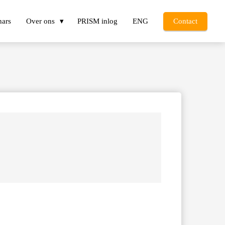
nars
Over ons
PRISM inlog
ENG
Contact