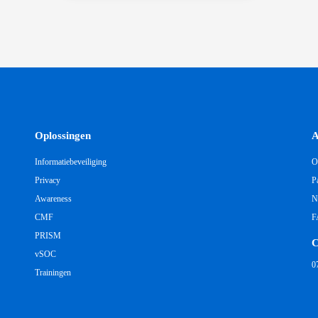
Oplossingen
A
Informatiebeveiliging
O
Privacy
P
Awareness
N
CMF
F
PRISM
C
vSOC
0
Trainingen