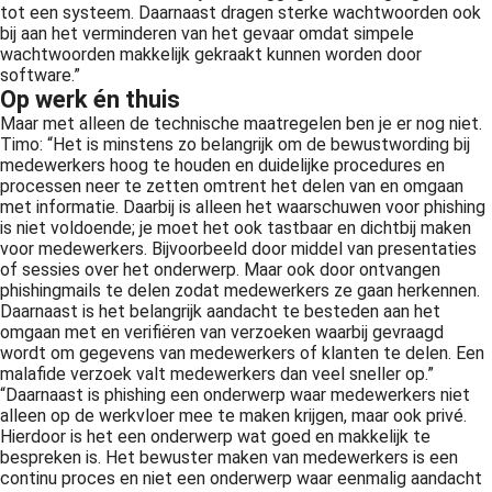
tot een systeem. Daarnaast dragen sterke wachtwoorden ook
bij aan het verminderen van het gevaar omdat simpele
wachtwoorden makkelijk gekraakt kunnen worden door
software.”
Op werk én thuis
Maar met alleen de technische maatregelen ben je er nog niet.
Timo: “Het is minstens zo belangrijk om de bewustwording bij
medewerkers hoog te houden en duidelijke procedures en
processen neer te zetten omtrent het delen van en omgaan
met informatie. Daarbij is alleen het waarschuwen voor phishing
is niet voldoende; je moet het ook tastbaar en dichtbij maken
voor medewerkers. Bijvoorbeeld door middel van presentaties
of sessies over het onderwerp. Maar ook door ontvangen
phishingmails te delen zodat medewerkers ze gaan herkennen.
Daarnaast is het belangrijk aandacht te besteden aan het
omgaan met en verifiëren van verzoeken waarbij gevraagd
wordt om gegevens van medewerkers of klanten te delen. Een
malafide verzoek valt medewerkers dan veel sneller op.”
“Daarnaast is phishing een onderwerp waar medewerkers niet
alleen op de werkvloer mee te maken krijgen, maar ook privé.
Hierdoor is het een onderwerp wat goed en makkelijk te
bespreken is. Het bewuster maken van medewerkers is een
continu proces en niet een onderwerp waar eenmalig aandacht