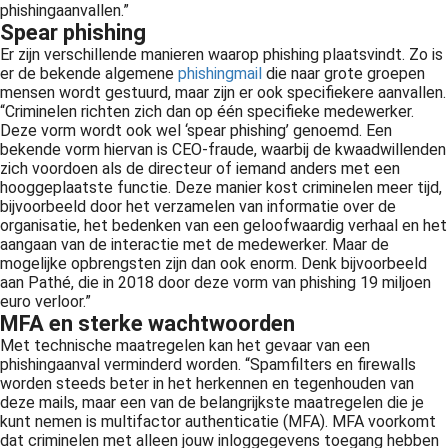
phishingaanvallen.”
Spear phishing
Er zijn verschillende manieren waarop phishing plaatsvindt. Zo is
er de bekende algemene
phishingmail
die naar grote groepen
mensen wordt gestuurd, maar zijn er ook specifiekere aanvallen.
“Criminelen richten zich dan op één specifieke medewerker.
Deze vorm wordt ook wel ‘spear phishing’ genoemd. Een
bekende vorm hiervan is CEO-fraude, waarbij de kwaadwillenden
zich voordoen als de directeur of iemand anders met een
hooggeplaatste functie. Deze manier kost criminelen meer tijd,
bijvoorbeeld door het verzamelen van informatie over de
organisatie, het bedenken van een geloofwaardig verhaal en het
aangaan van de interactie met de medewerker. Maar de
mogelijke opbrengsten zijn dan ook enorm. Denk bijvoorbeeld
aan Pathé, die in 2018 door deze vorm van phishing 19 miljoen
euro verloor.”
MFA en sterke wachtwoorden
Met technische maatregelen kan het gevaar van een
phishingaanval verminderd worden. “Spamfilters en firewalls
worden steeds beter in het herkennen en tegenhouden van
deze mails, maar een van de belangrijkste maatregelen die je
kunt nemen is multifactor authenticatie (MFA). MFA voorkomt
dat criminelen met alleen jouw inloggegevens toegang hebben