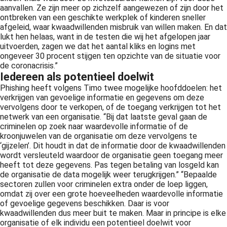
aanvallen. Ze zijn meer op zichzelf aangewezen of zijn door het
ontbreken van een geschikte werkplek of kinderen sneller
afgeleid, waar kwaadwillenden misbruik van willen maken. En dat
lukt hen helaas, want in de testen die wij het afgelopen jaar
uitvoerden, zagen we dat het aantal kliks en logins met
ongeveer 30 procent stijgen ten opzichte van de situatie voor
de coronacrisis.”
Iedereen als potentieel doelwit
Phishing heeft volgens Timo twee mogelijke hoofddoelen: het
verkrijgen van gevoelige informatie en gegevens om deze
vervolgens door te verkopen, of de toegang verkrijgen tot het
netwerk van een organisatie. “Bij dat laatste geval gaan de
criminelen op zoek naar waardevolle informatie of de
kroonjuwelen van de organisatie om deze vervolgens te
‘gijzelen’. Dit houdt in dat de informatie door de kwaadwillenden
wordt versleuteld waardoor de organisatie geen toegang meer
heeft tot deze gegevens. Pas tegen betaling van losgeld kan
de organisatie de data mogelijk weer terugkrijgen.” “Bepaalde
sectoren zullen voor criminelen extra onder de loep liggen,
omdat zij over een grote hoeveelheden waardevolle informatie
of gevoelige gegevens beschikken. Daar is voor
kwaadwillenden dus meer buit te maken. Maar in principe is elke
organisatie of elk individu een potentieel doelwit voor