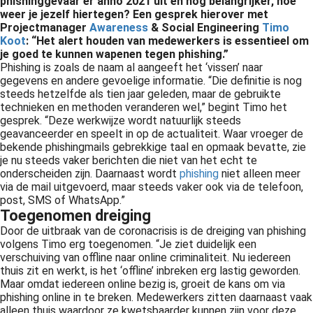
phishinggevaar er anno 2021 uit en nog belangrijker, hoe
weer je jezelf hiertegen? Een gesprek hierover met
Projectmanager
Awareness
& Social Engineering
Timo
Koot
: “Het alert houden van medewerkers is essentieel om
je goed te kunnen wapenen tegen phishing.”
Phishing is zoals de naam al aangeeft het ‘vissen’ naar
gegevens en andere gevoelige informatie. “Die definitie is nog
steeds hetzelfde als tien jaar geleden, maar de gebruikte
technieken en methoden veranderen wel,” begint Timo het
gesprek. “Deze werkwijze wordt natuurlijk steeds
geavanceerder en speelt in op de actualiteit. Waar vroeger de
bekende phishingmails gebrekkige taal en opmaak bevatte, zie
je nu steeds vaker berichten die niet van het echt te
onderscheiden zijn. Daarnaast wordt
phishing
niet alleen meer
via de mail uitgevoerd, maar steeds vaker ook via de telefoon,
post, SMS of WhatsApp.”
Toegenomen dreiging
Door de uitbraak van de coronacrisis is de dreiging van phishing
volgens Timo erg toegenomen. “Je ziet duidelijk een
verschuiving van offline naar online criminaliteit. Nu iedereen
thuis zit en werkt, is het ‘offline’ inbreken erg lastig geworden.
Maar omdat iedereen online bezig is, groeit de kans om via
phishing online in te breken. Medewerkers zitten daarnaast vaak
alleen thuis waardoor ze kwetsbaarder kunnen zijn voor deze