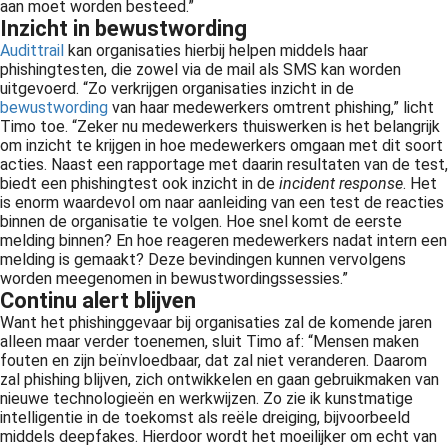
aan moet worden besteed.”
Inzicht in bewustwording
Audittrail
kan organisaties hierbij helpen middels haar
phishingtesten, die zowel via de mail als SMS kan worden
uitgevoerd. “Zo verkrijgen organisaties inzicht in de
bewustwording
van haar medewerkers omtrent phishing,” licht
Timo toe. “Zeker nu medewerkers thuiswerken is het belangrijk
om inzicht te krijgen in hoe medewerkers omgaan met dit soort
acties. Naast een rapportage met daarin resultaten van de test,
biedt een phishingtest ook inzicht in de
incident response
. Het
is enorm waardevol om naar aanleiding van een test de reacties
binnen de organisatie te volgen. Hoe snel komt de eerste
melding binnen? En hoe reageren medewerkers nadat intern een
melding is gemaakt? Deze bevindingen kunnen vervolgens
worden meegenomen in bewustwordingssessies.”
Continu alert blijven
Want het phishinggevaar bij organisaties zal de komende jaren
alleen maar verder toenemen, sluit Timo af: “Mensen maken
fouten en zijn beïnvloedbaar, dat zal niet veranderen. Daarom
zal phishing blijven, zich ontwikkelen en gaan gebruikmaken van
nieuwe technologieën en werkwijzen. Zo zie ik kunstmatige
intelligentie in de toekomst als reële dreiging, bijvoorbeeld
middels deepfakes. Hierdoor wordt het moeilijker om echt van