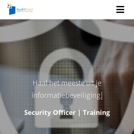
H
a
a
l
h
e
t
m
e
e
s
t
e
u
i
t
j
e
i
n
f
o
r
m
a
t
i
e
b
e
v
e
i
l
i
g
i
n
g
Security Officer | Training