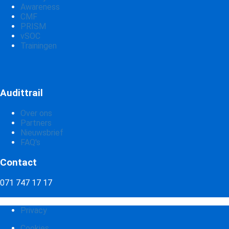
Awareness
CMF
PRISM
vSOC
Trainingen
Audittrail
Over ons
Partners
Nieuwsbrief
FAQ's
Contact
071 747 17 17
Privacy
Cookies