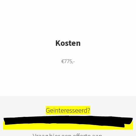
Kosten
€775,-
Geïnteresseerd?