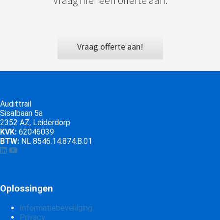
Vraag hier een offerte aan.
Vraag offerte aan!
Audittrail
Sisalbaan 5a
2352 AZ, Leiderdorp
KVK:
62046039
BTW:
NL 8546.14.874.B.01
Oplossingen
Informatiebeveiliging
Privacy