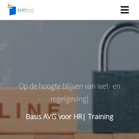
O
p
d
e
h
o
o
g
t
e
b
l
i
j
v
e
n
v
a
n
w
e
t
-
e
n
r
e
g
e
l
g
e
v
i
n
g
Basis AVG voor HR| Training