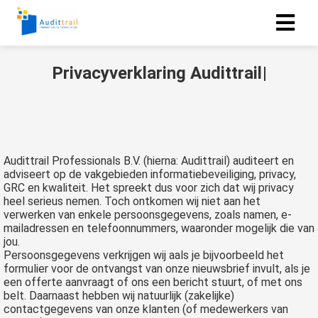
P
r
i
v
a
c
y
v
e
r
k
l
a
r
i
n
g
A
u
d
i
t
t
r
a
i
l
Audittrail Professionals B.V. (hierna: Audittrail) auditeert en
adviseert op de vakgebieden informatiebeveiliging, privacy,
GRC en kwaliteit. Het spreekt dus voor zich dat wij privacy
heel serieus nemen. Toch ontkomen wij niet aan het
verwerken van enkele persoonsgegevens, zoals namen, e-
mailadressen en telefoonnummers, waaronder mogelijk die van
jou.
Persoonsgegevens verkrijgen wij aals je bijvoorbeeld het
formulier voor de ontvangst van onze nieuwsbrief invult, als je
een offerte aanvraagt of ons een bericht stuurt, of met ons
belt. Daarnaast hebben wij natuurlijk (zakelijke)
contactgegevens van onze klanten (of medewerkers van