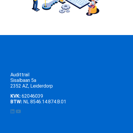
Audittrail
Sisalbaan 5a
2352 AZ, Leiderdorp
KVK:
62046039
BTW:
NL 8546.14.874.B.01