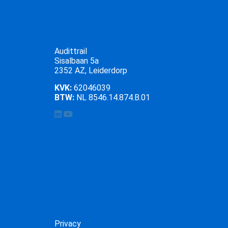
Audittrail
Sisalbaan 5a
2352 AZ, Leiderdorp
KVK:
62046039
BTW:
NL 8546.14.874.B.01
Privacy