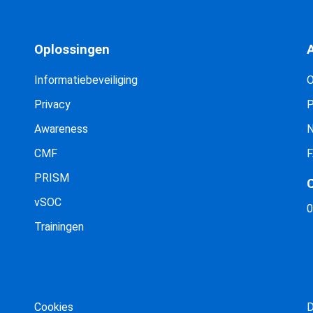
Oplossingen
A
Informatiebeveiliging
O
Privacy
P
Awareness
N
CMF
F
PRISM
vSOC
0
Trainingen
Cookies
D