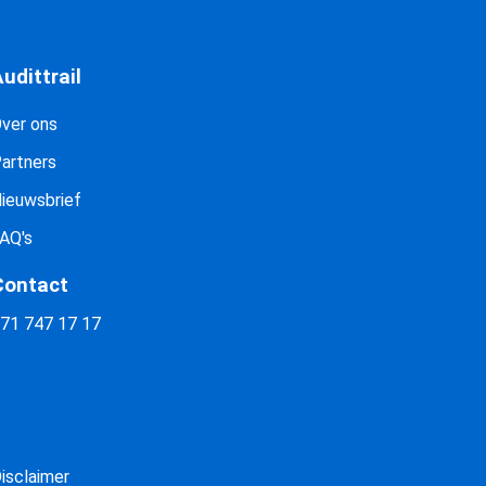
udittrail
ver ons
artners
ieuwsbrief
AQ's
Contact
71 747 17 17
isclaimer