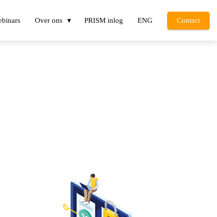
binars
Over ons
PRISM inlog
ENG
Contact