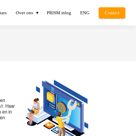
nars
Over ons
PRISM inlog
ENG
Contact
 en
t. Haar
 en in
een