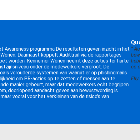
Qu
et Awareness programma.De resultaten geven inzicht in het
“ A
onen. Daarnaast koppelt Audittrail via de rapportages
bew
moet worden. Kennemer Wonen neemt deze acties ter harte
hebb
ustzijnsniveau onder de medewerkers vergroot. De
op d
zoals verouderde systemen van waaruit er op phishingmails
ijkheid om PR-acties op te zetten of mensen aan te
Ell
erende manier gebeurt, maar dat medewerkers echt begrijpen
rtom, doorlopend aandacht geven aan bewustwording is
ar vooral voor het verkleinen van de risico’s van