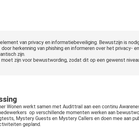
 element van privacy en informatiebeveiliging. Bewustzijn is n
door herkenning van phishing en informeren over het privacy- en
ntisch zijn.
oet zijn voor bewustwording, zodat dit op een gewenst niveau 
ssing
er Wonen werkt samen met Audittrail aan een continu Awaren
 medewerkers op verschillende momenten werken aan bewustwor
gtests, Mystery Guests en Mystery Callers en doen mee aan pubqu
tiviteiten gepland.