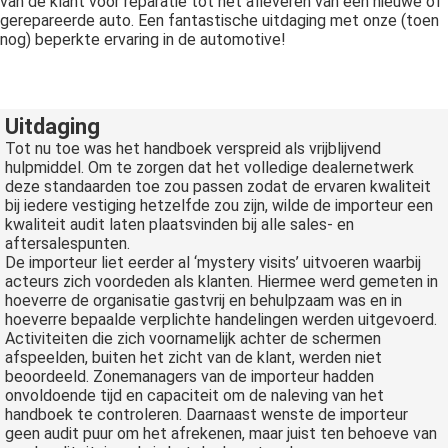
van de klant voor reparatie tot het afleveren van een nieuwe of
gerepareerde auto. Een fantastische uitdaging met onze (toen
nog) beperkte ervaring in de automotive!
Uitdaging
Tot nu toe was het handboek verspreid als vrijblijvend
hulpmiddel. Om te zorgen dat het volledige dealernetwerk
deze standaarden toe zou passen zodat de ervaren kwaliteit
bij iedere vestiging hetzelfde zou zijn, wilde de importeur een
kwaliteit audit laten plaatsvinden bij alle sales- en
aftersalespunten.
De importeur liet eerder al ‘mystery visits’ uitvoeren waarbij
acteurs zich voordeden als klanten. Hiermee werd gemeten in
hoeverre de organisatie gastvrij en behulpzaam was en in
hoeverre bepaalde verplichte handelingen werden uitgevoerd.
Activiteiten die zich voornamelijk achter de schermen
afspeelden, buiten het zicht van de klant, werden niet
beoordeeld. Zonemanagers van de importeur hadden
onvoldoende tijd en capaciteit om de naleving van het
handboek te controleren. Daarnaast wenste de importeur
geen audit puur om het afrekenen, maar juist ten behoeve van