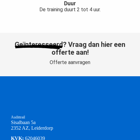
Duur
De training duurt 2 tot 4 uur.
Geïnteresseerd
? Vraag dan hier een
offerte aan!
Offerte aanvragen
Audittrail
Sisalbaan 5a
2352 AZ, Leiderdorp
KVK:
62046039