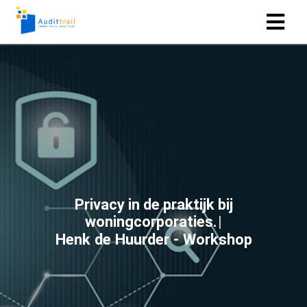
P
r
i
v
a
c
y
i
n
d
e
p
r
a
k
t
i
j
k
b
i
j
w
o
n
i
n
g
c
o
r
p
o
r
a
t
i
e
s
.
Henk de Huurder - Workshop